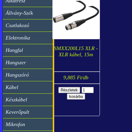
Alkatrész
Állvány-Szék
Csatlakozó
Elektronika
SMXX200L15 XLR -
Hangfal
XLR kábel, 15m
Hangszer
Hangszóró
9,885 Ft/db
Kábel
Készkábel
Keverőpult
Mikrofon