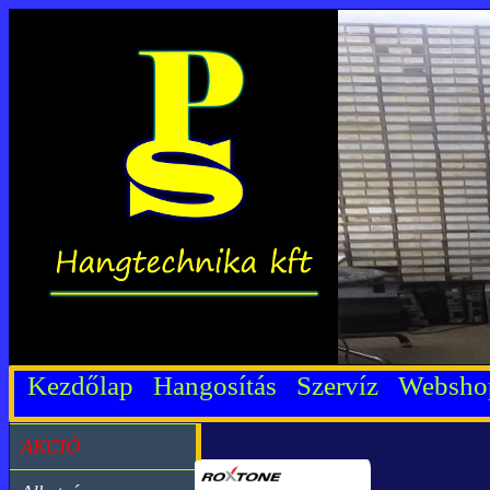
Kezdőlap
Hangosítás
Szervíz
Websh
AKCIÓ