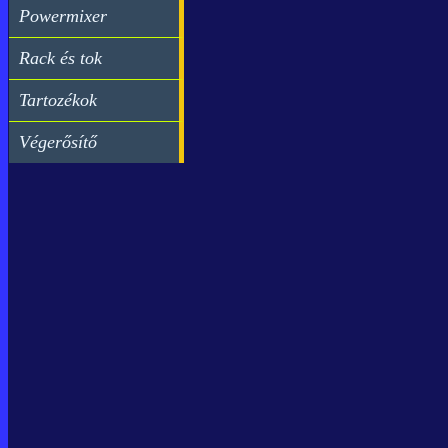
Powermixer
Rack és tok
Tartozékok
Végerősítő