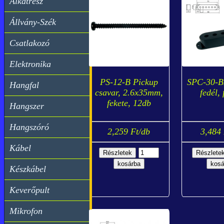
Alkatrész
Állvány-Szék
Csatlakozó
Elektronika
PS-12-B Pickup
SPC-30-B
Hangfal
csavar, 2.6x35mm,
fedél, 
fekete, 12db
Hangszer
Hangszóró
2,259 Ft/db
3,484 
Kábel
Készkábel
Keverőpult
Mikrofon