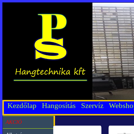
Kezdőlap
Hangosítás
Szervíz
Websh
AKCIÓ