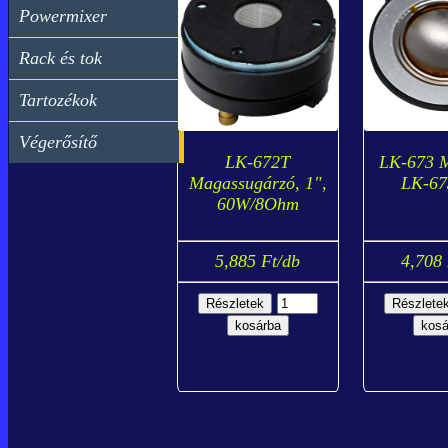
Powermixer
Rack és tok
Tartozékok
Végerősítő
LK-672T
LK-673 
Magassugárzó, 1",
LK-67
60W/8Ohm
5,885 Ft/db
4,708 