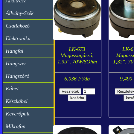
Alkatrész
Állvány-Szék
Csatlakozó
Elektronika
LK-673
LK-6
Hangfal
Magassugárzó,
Magassu
1,35", 70W/8Ohm
1,35", 7
Hangszer
Hangszóró
6,036 Ft/db
9,490 
Kábel
Készkábel
Keverőpult
Mikrofon